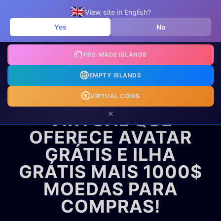
🇬🇧
View site in English?
Yes
No
🔥
PREMIUM
PRE-MADE ISLANDS
EMPTY ISLANDS
BEM-VINDO DE
VOLTA AO ALIFE
VIRTUAL COINS
×
VIRTUAL QUE
OFERECE AVATAR
GRÁTIS E ILHA
GRÁTIS MAIS 1000$
MOEDAS PARA
COMPRAS!