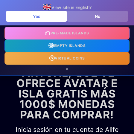
🇬🇧
View site in English?
Yes
No
🔥
PREMIUM
PRE-MADE ISLANDS
EMPTY ISLANDS
¡BIENVENIDO DE
NUEVO A ALIFE
VIRTUAL COINS
×
VIRTUAL, QUE TE
OFRECE AVATAR E
ISLA GRATIS MÁS
1000$ MONEDAS
PARA COMPRAR!
Inicia sesión en tu cuenta de Alife